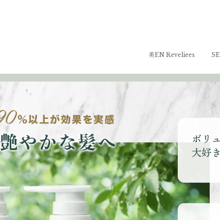
美EN Reveliees
SE