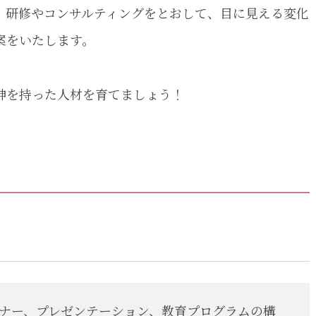
。研修やコンサルティングをとおして、目に見える変化
 [アドバンス]
案をいたします。
ルコース
神を持った人材を育てましょう！
ック]
te [インターミディエイト]
アドバンス]
マナー、プレゼンテーション、教育プログラムの構