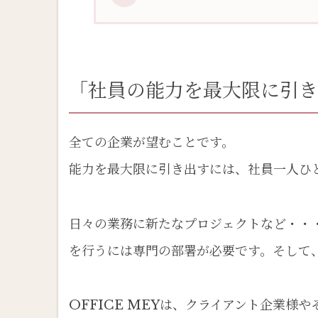
「社員の能力を最大限に
研修モデルケース
「社員の能力を最大限に引き
某一部上場企業様
某化粧品メーカー様
全ての企業が望むことです。
某セミナー講師 企業様
能力を最大限に引き出すには、社員一人ひ
セミナー講師 フリー様
受講者の感想
日々の業務に新たなプロジェクトなど・・
企業様向け
を行うには専門の部署が必要です。そして
ビジネスマナーBasic [
OFFICE MEYは、クライアント企業
ビジネスマナーInterme