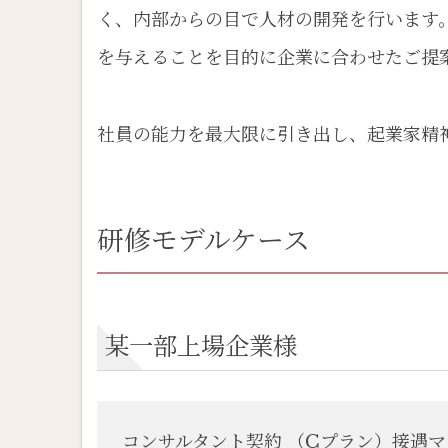
く、内部からの目で人材の開発を行います
ビジネスマナーAdvance
を与えることを目的に企業に合わせたご提
プレゼンテーションスキ
販売スキルコース
社員の能力を最大限に引き出し、起業家精
ビジネスパーソンコース
サービス業さま向け
研修モデルケース
接遇マナーBasic [ベーシ
接遇マナーIntermedia
某一部上場企業様
接遇マナーAdvance [
料金表
コンサルタント契約 （Cプラン）接遇