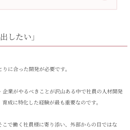
引き出したい」
出したい」
とりに合った開発が必要です。
・企業がやるべきことが沢山ある中で社員の人材開発
、育成に特化した経験が最も重要なのです。
ベーシック]
様やそこで働く社員様に寄り添い、外部からの目ではな
diate [インターミディエイト]