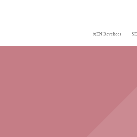
美EN Reveliees
SE