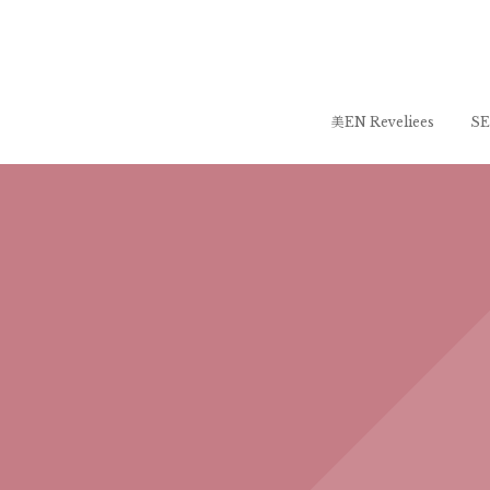
美EN Reveliees
SE