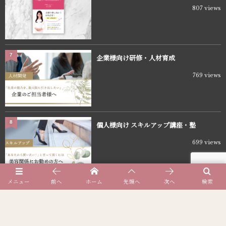
807 views
7
企業様向け研修・人材育成
769 views
8
個人様向け スキルアップ講座・塾
699 views
メニュー
前へ
ホーム
先頭へ
次へ
検索
9
個人様向け スキルアップ塾
649 views