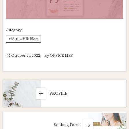
代表 山口明佳 Blog
October
21
,
2022
By
OFFICE MEY
PROFILE
Booking Form