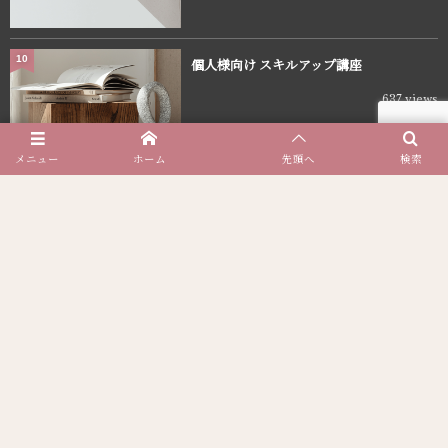
10
個人様向け スキルアップ講座
637 views
メニュー
ホーム
先頭へ
検索
美EN Reveliees
SERVICE
COMPANY