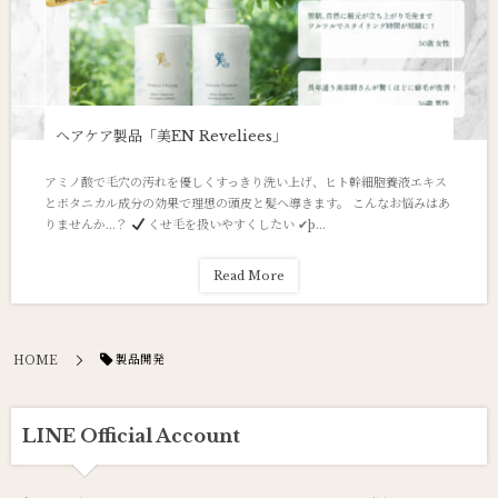
ヘアケア製品「美EN Reveliees」
アミノ酸で毛穴の汚れを優しくすっきり洗い上げ、ヒト幹細胞養液エキス
とボタニカル成分の効果で理想の頭皮と髪へ導きます。 こんなお悩みはあ
りませんか...？
くせ毛を扱いやすくしたい ✔þ...
Read More
製品開発
HOME
LINE Official Account